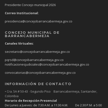
Presidente Concejo municipal 2026
Correo Institucional:
presidencia@concejobarrancabermeja.gov.co
CONCEJO MUNICIPAL DE
BARRANCABERMEJA
Canales Virtuales:
secretario@concejobarrancabermeja.gov.co
pqrsd@concejobarrancabermeja.gov.co
notificacionesjudiciales@concejobarrancabermeja.gov.co
convocatorias@concejobarrancabermeja.gov.co
INFORMACIÓN DE CONTACTO
• Cra. 5A # 50-43 -Segundo Piso Barrancabermeja, Santander,
Colombia
Horario de Recepción Presencial
De Lunes a Jueves: de 7:30 A.M. a 11:30 A.M. De 2:30 P.M. a 5:00