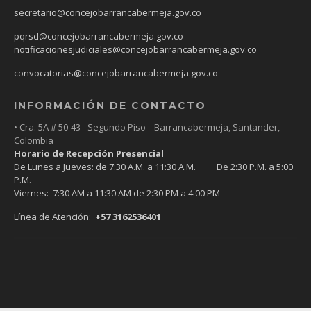
secretario@concejobarrancabermeja.gov.co
pqrsd@concejobarrancabermeja.gov.co
notificacionesjudiciales@concejobarrancabermeja.gov.co
convocatorias@concejobarrancabermeja.gov.co
INFORMACIÓN DE CONTACTO
• Cra. 5A # 50-43 -Segundo Piso Barrancabermeja, Santander,
Colombia
Horario de Recepción Presencial
De Lunes a Jueves: de 7:30 A.M. a 11:30 A.M. De 2:30 P.M. a 5:00
P.M.
Viernes: 7:30 AM a 11:30 AM de 2:30 PM a 4:00 PM
Línea de Atención:
+57 3162536401