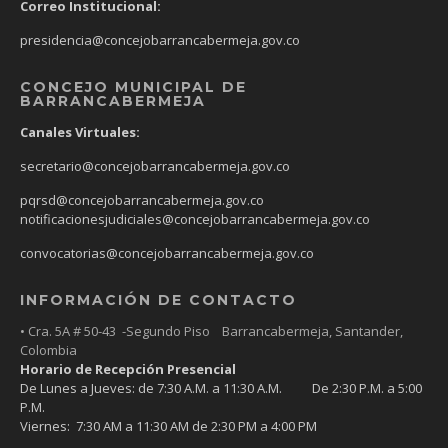
Correo Institucional:
presidencia@concejobarrancabermeja.gov.co
CONCEJO MUNICIPAL DE
BARRANCABERMEJA
Canales Virtuales:
secretario@concejobarrancabermeja.gov.co
pqrsd@concejobarrancabermeja.gov.co
notificacionesjudiciales@concejobarrancabermeja.gov.co
convocatorias@concejobarrancabermeja.gov.co
INFORMACIÓN DE CONTACTO
• Cra. 5A # 50-43 -Segundo Piso Barrancabermeja, Santander,
Colombia
Horario de Recepción Presencial
De Lunes a Jueves: de 7:30 A.M. a 11:30 A.M. De 2:30 P.M. a 5:00
P.M.
Viernes: 7:30 AM a 11:30 AM de 2:30 PM a 4:00 PM