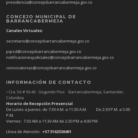
presidencia@concejobarrancabermeja.gov.co
CONCEJO MUNICIPAL DE
BARRANCABERMEJA
Canales Virtuales:
secretario@concejobarrancabermeja.gov.co
pqrsd@concejobarrancabermeja.gov.co
notificacionesjudiciales@concejobarrancabermeja.gov.co
convocatorias@concejobarrancabermeja.gov.co
INFORMACIÓN DE CONTACTO
• Cra. 5A # 50-43 -Segundo Piso Barrancabermeja, Santander,
Colombia
Horario de Recepción Presencial
De Lunes a Jueves: de 7:30 A.M. a 11:30 A.M. De 2:30 P.M. a 5:00
P.M.
Viernes: 7:30 AM a 11:30 AM de 2:30 PM a 4:00 PM
Línea de Atención:
+57 3162536401