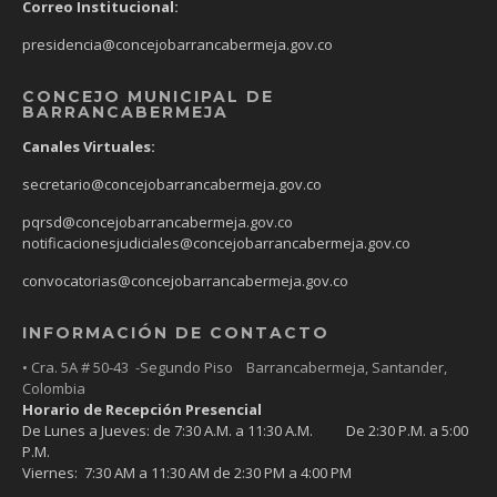
Correo Institucional:
presidencia@concejobarrancabermeja.gov.co
CONCEJO MUNICIPAL DE
BARRANCABERMEJA
Canales Virtuales:
secretario@concejobarrancabermeja.gov.co
pqrsd@concejobarrancabermeja.gov.co
notificacionesjudiciales@concejobarrancabermeja.gov.co
convocatorias@concejobarrancabermeja.gov.co
INFORMACIÓN DE CONTACTO
• Cra. 5A # 50-43 -Segundo Piso Barrancabermeja, Santander,
Colombia
Horario de Recepción Presencial
De Lunes a Jueves: de 7:30 A.M. a 11:30 A.M. De 2:30 P.M. a 5:00
P.M.
Viernes: 7:30 AM a 11:30 AM de 2:30 PM a 4:00 PM