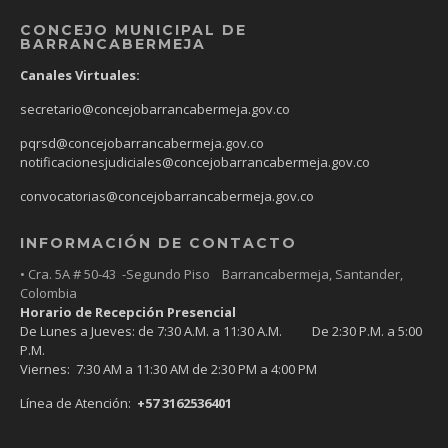
CONCEJO MUNICIPAL DE
BARRANCABERMEJA
Canales Virtuales:
secretario@concejobarrancabermeja.gov.co
pqrsd@concejobarrancabermeja.gov.co
notificacionesjudiciales@concejobarrancabermeja.gov.co
convocatorias@concejobarrancabermeja.gov.co
INFORMACIÓN DE CONTACTO
• Cra. 5A # 50-43 -Segundo Piso Barrancabermeja, Santander,
Colombia
Horario de Recepción Presencial
De Lunes a Jueves: de 7:30 A.M. a 11:30 A.M. De 2:30 P.M. a 5:00
P.M.
Viernes: 7:30 AM a 11:30 AM de 2:30 PM a 4:00 PM
Línea de Atención:
+57 3162536401