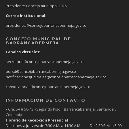
Presidente Concejo municipal 2026
Correo Institucional:
presidencia@concejobarrancabermeja.gov.co
CONCEJO MUNICIPAL DE
BARRANCABERMEJA
Canales Virtuales:
secretario@concejobarrancabermeja.gov.co
pqrsd@concejobarrancabermeja.gov.co
notificacionesjudiciales@concejobarrancabermeja.gov.co
convocatorias@concejobarrancabermeja.gov.co
INFORMACIÓN DE CONTACTO
• Cra. 5A # 50-43 -Segundo Piso Barrancabermeja, Santander,
Colombia
Horario de Recepción Presencial
De Lunes a Jueves: de 7:30 A.M. a 11:30 A.M. De 2:30 P.M. a 5:00