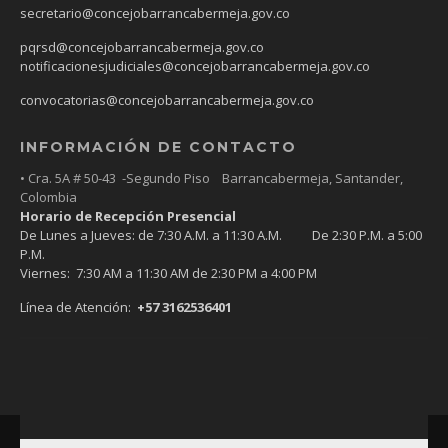
secretario@concejobarrancabermeja.gov.co
pqrsd@concejobarrancabermeja.gov.co
notificacionesjudiciales@concejobarrancabermeja.gov.co
convocatorias@concejobarrancabermeja.gov.co
INFORMACIÓN DE CONTACTO
• Cra. 5A # 50-43 -Segundo Piso Barrancabermeja, Santander,
Colombia
Horario de Recepción Presencial
De Lunes a Jueves: de 7:30 A.M. a 11:30 A.M. De 2:30 P.M. a 5:00
P.M.
Viernes: 7:30 AM a 11:30 AM de 2:30 PM a 4:00 PM
Línea de Atención:
+57 3162536401