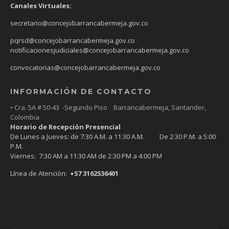
Canales Virtuales:
secretario@concejobarrancabermeja.gov.co
pqrsd@concejobarrancabermeja.gov.co
notificacionesjudiciales@concejobarrancabermeja.gov.co
convocatorias@concejobarrancabermeja.gov.co
INFORMACIÓN DE CONTACTO
• Cra. 5A # 50-43 -Segundo Piso Barrancabermeja, Santander,
Colombia
Horario de Recepción Presencial
De Lunes a Jueves: de 7:30 A.M. a 11:30 A.M. De 2:30 P.M. a 5:00
P.M.
Viernes: 7:30 AM a 11:30 AM de 2:30 PM a 4:00 PM
Línea de Atención:
+57 3162536401