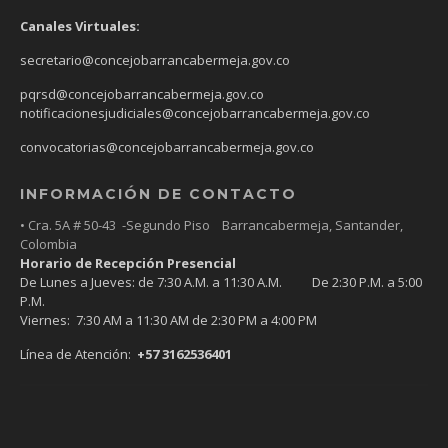
Canales Virtuales:
secretario@concejobarrancabermeja.gov.co
pqrsd@concejobarrancabermeja.gov.co
notificacionesjudiciales@concejobarrancabermeja.gov.co
convocatorias@concejobarrancabermeja.gov.co
INFORMACIÓN DE CONTACTO
• Cra. 5A # 50-43 -Segundo Piso Barrancabermeja, Santander,
Colombia
Horario de Recepción Presencial
De Lunes a Jueves: de 7:30 A.M. a 11:30 A.M. De 2:30 P.M. a 5:00
P.M.
Viernes: 7:30 AM a 11:30 AM de 2:30 PM a 4:00 PM
Línea de Atención:
+57 3162536401