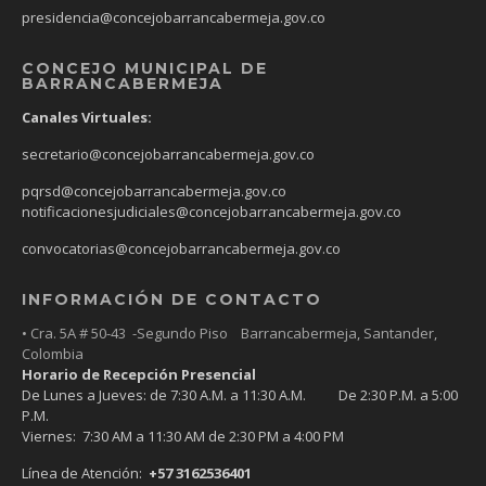
presidencia@concejobarrancabermeja.gov.co
CONCEJO MUNICIPAL DE
BARRANCABERMEJA
Canales Virtuales:
secretario@concejobarrancabermeja.gov.co
pqrsd@concejobarrancabermeja.gov.co
notificacionesjudiciales@concejobarrancabermeja.gov.co
convocatorias@concejobarrancabermeja.gov.co
INFORMACIÓN DE CONTACTO
• Cra. 5A # 50-43 -Segundo Piso Barrancabermeja, Santander,
Colombia
Horario de Recepción Presencial
De Lunes a Jueves: de 7:30 A.M. a 11:30 A.M. De 2:30 P.M. a 5:00
P.M.
Viernes: 7:30 AM a 11:30 AM de 2:30 PM a 4:00 PM
Línea de Atención:
+57 3162536401